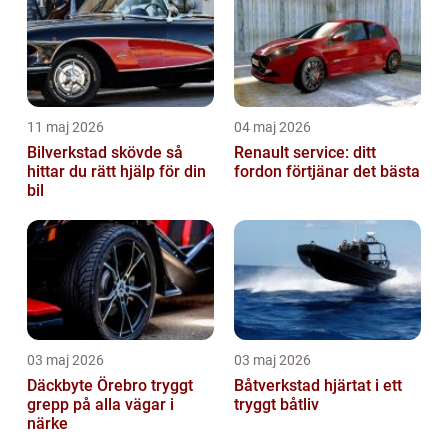
11 maj 2026
04 maj 2026
Bilverkstad skövde så
Renault service: ditt
hittar du rätt hjälp för din
fordon förtjänar det bästa
bil
03 maj 2026
03 maj 2026
Däckbyte Örebro tryggt
Båtverkstad hjärtat i ett
grepp på alla vägar i
tryggt båtliv
närke