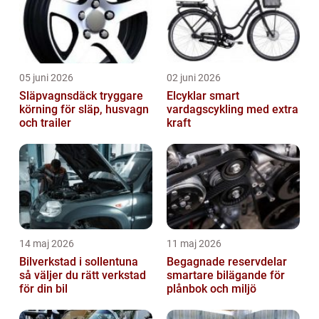
05 juni 2026
02 juni 2026
Släpvagnsdäck tryggare
Elcyklar smart
körning för släp, husvagn
vardagscykling med extra
och trailer
kraft
14 maj 2026
11 maj 2026
Bilverkstad i sollentuna
Begagnade reservdelar
så väljer du rätt verkstad
smartare bilägande för
för din bil
plånbok och miljö