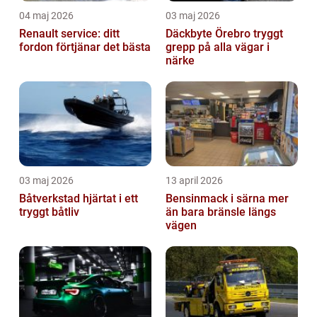
04 maj 2026
03 maj 2026
Renault service: ditt
Däckbyte Örebro tryggt
fordon förtjänar det bästa
grepp på alla vägar i
närke
03 maj 2026
13 april 2026
Båtverkstad hjärtat i ett
Bensinmack i särna mer
tryggt båtliv
än bara bränsle längs
vägen