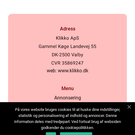
Adress
web:
www.klikko.dk
Menu
Annonsering
Om oss
På vores website bruges cookies til at huske dine indstillinger,
Cookies
statistik og personalisering af indhold og annoncer. Denne
information deles med tredjepart. Ved fortsat brug af websiden
Kontakta oss
godkender du cookiepolitikken.
Sitemap