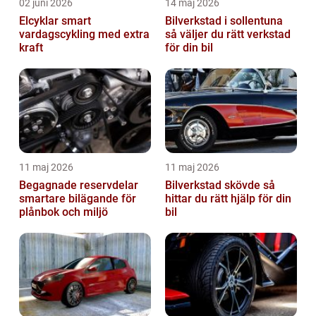
02 juni 2026
14 maj 2026
Elcyklar smart
Bilverkstad i sollentuna
vardagscykling med extra
så väljer du rätt verkstad
kraft
för din bil
11 maj 2026
11 maj 2026
Begagnade reservdelar
Bilverkstad skövde så
smartare bilägande för
hittar du rätt hjälp för din
plånbok och miljö
bil