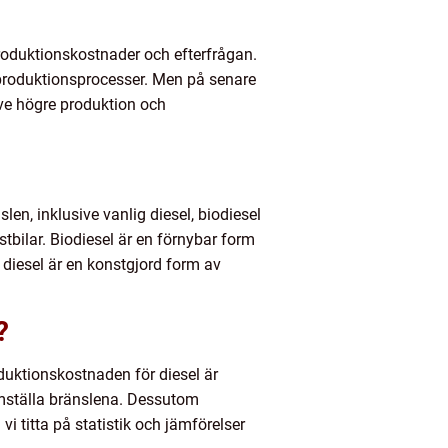
 produktionskostnader och efterfrågan.
re produktionsprocesser. Men på senare
usive högre produktion och
len, inklusive vanlig diesel, biodiesel
tbilar. Biodiesel är en förnybar form
k diesel är en konstgjord form av
?
oduktionskostnaden för diesel är
amställa bränslena. Dessutom
i titta på statistik och jämförelser