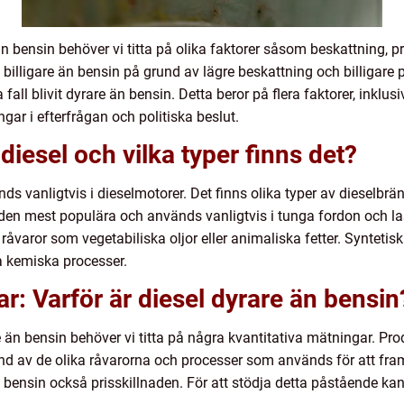
e än bensin behöver vi titta på olika faktorer såsom beskattning,
rit billigare än bensin på grund av lägre beskattning och billiga
a fall blivit dyrare än bensin. Detta beror på flera faktorer, inkl
gar i efterfrågan och politiska beslut.
diesel och vilka typer finns det?
s vanligtvis i dieselmotorer. Det finns olika typer av dieselbräns
r den mest populära och används vanligtvis i tunga fordon och las
råvaror som vegetabiliska oljor eller animaliska fetter. Syntetis
a kemiska processer.
r: Varför är diesel dyrare än bensin
re än bensin behöver vi titta på några kvantitativa mätningar. Pr
und av de olika råvarorna och processer som används för att fr
bensin också prisskillnaden. För att stödja detta påstående kan v