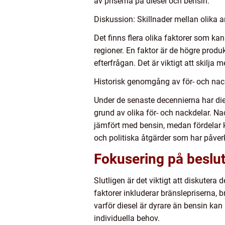
av priserna på diesel och bensin.
Diskussion: Skillnader mellan olika an
Det finns flera olika faktorer som kan
regioner. En faktor är de högre produk
efterfrågan. Det är viktigt att skilja
Historisk genomgång av för- och nack
Under de senaste decennierna har diese
grund av olika för- och nackdelar. N
jämfört med bensin, medan fördelar k
och politiska åtgärder som har påver
Fokusering på besluts
Slutligen är det viktigt att diskutera
faktorer inkluderar bränslepriserna, 
varför diesel är dyrare än bensin kan
individuella behov.