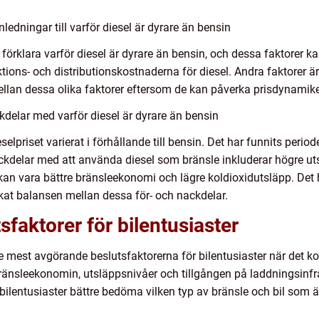
ledningar till varför diesel är dyrare än bensin
 förklara varför diesel är dyrare än bensin, och dessa faktorer k
tions- och distributionskostnaderna för diesel. Andra faktorer är
 mellan dessa olika faktorer eftersom de kan påverka prisdynamike
delar med varför diesel är dyrare än bensin
lpriset varierat i förhållande till bensin. Det har funnits period
ackdelar med att använda diesel som bränsle inkluderar högre ut
an vara bättre bränsleekonomi och lägre koldioxidutsläpp. Det h
kat balansen mellan dessa för- och nackdelar.
faktorer för bilentusiaster
 de mest avgörande beslutsfaktorerna för bilentusiaster när det ko
bränsleekonomin, utsläppsnivåer och tillgången på laddningsinfra
 bilentusiaster bättre bedöma vilken typ av bränsle och bil som ä