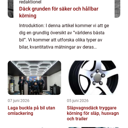
redaktionel
Däck grunden för säker och hållbar
körning
Introduktion: I denna artikel kommer vi att ge
dig en grundlig översikt av ”världens bästa
bil”. Vi kommer att utforska olika typer av
bilar, kvantitativa mätningar av deras
prestanda, historiska för- och nackdelar
samt de viktigaste besl...
07 juni 2026
05 juni 2026
Laga buckla på bil utan
Släpvagnsdäck tryggare
omlackering
körning för släp, husvagn
och trailer