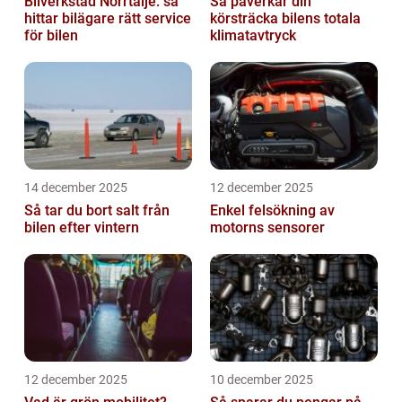
Bilverkstad Norrtälje: så
Så påverkar din
hittar bilägare rätt service
körsträcka bilens totala
för bilen
klimatavtryck
14 december 2025
12 december 2025
Så tar du bort salt från
Enkel felsökning av
bilen efter vintern
motorns sensorer
12 december 2025
10 december 2025