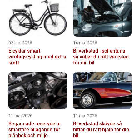
02 juni 2026
14 maj 2026
Elcyklar smart
Bilverkstad i sollentuna
vardagscykling med extra
så väljer du rätt verkstad
kraft
för din bil
11 maj 2026
11 maj 2026
Begagnade reservdelar
Bilverkstad skövde så
smartare bilägande för
hittar du rätt hjälp för din
plånbok och miljö
bil