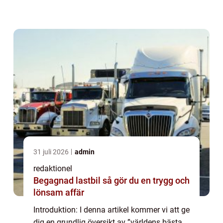
prestanda, historiska för- och nackdelar
samt de viktigaste besl...
31 juli 2026
admin
redaktionel
Begagnad lastbil så gör du en trygg och
lönsam affär
Introduktion: I denna artikel kommer vi att ge
dig en grundlig översikt av ”världens bästa