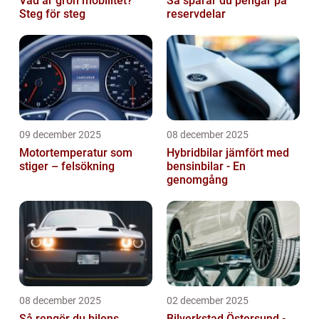
Vad är grön mobilitet?
Så sparar du pengar på
Steg för steg
reservdelar
09 december 2025
08 december 2025
Motortemperatur som
Hybridbilar jämfört med
stiger – felsökning
bensinbilar - En
genomgång
08 december 2025
02 december 2025
Så rengör du bilens
Bilverkstad Östersund -