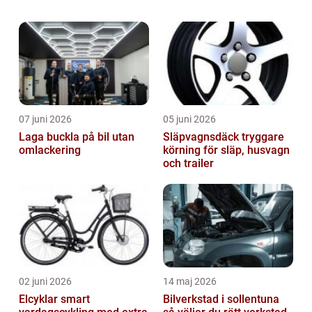
och när det kommer till lyxbilar, finns det
några som verkligen sticker ut från m...
07 juni 2026
05 juni 2026
Laga buckla på bil utan
Släpvagnsdäck tryggare
omlackering
körning för släp, husvagn
och trailer
02 juni 2026
14 maj 2026
Elcyklar smart
Bilverkstad i sollentuna