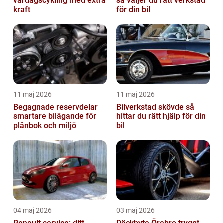
vardagscykling med extra
så väljer du rätt verkstad
kraft
för din bil
11 maj 2026
11 maj 2026
Begagnade reservdelar
Bilverkstad skövde så
smartare bilägande för
hittar du rätt hjälp för din
plånbok och miljö
bil
04 maj 2026
03 maj 2026
Renault service: ditt
Däckbyte Örebro tryggt