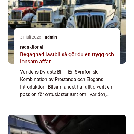
31 juli 2026
admin
redaktionel
Begagnad lastbil så gör du en trygg och
lönsam affär
Världens Dyraste Bil – En Symfonisk
Kombination av Prestanda och Elegans
Introduktion: Bilsamlandet har alltid varit en
passion för entusiaster runt om i världen,
och när det kommer till lyxbilar, finns det
några som verkligen sticker ut från m...