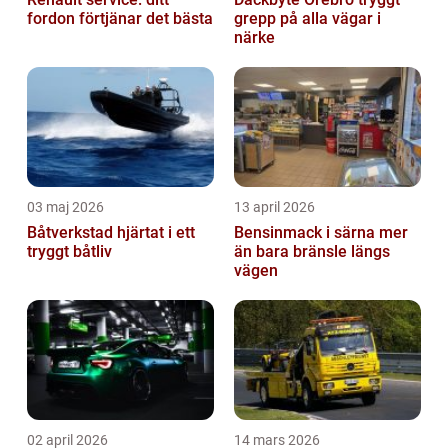
fordon förtjänar det bästa
grepp på alla vägar i
närke
03 maj 2026
13 april 2026
Båtverkstad hjärtat i ett
Bensinmack i särna mer
tryggt båtliv
än bara bränsle längs
vägen
02 april 2026
14 mars 2026