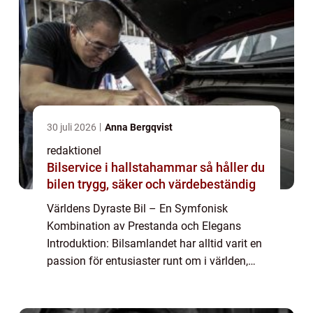
30 juli 2026
Anna Bergqvist
redaktionel
Bilservice i hallstahammar så håller du
bilen trygg, säker och värdebeständig
Världens Dyraste Bil – En Symfonisk
Kombination av Prestanda och Elegans
Introduktion: Bilsamlandet har alltid varit en
passion för entusiaster runt om i världen,
och när det kommer till lyxbilar, finns det
några som verkligen sticker ut från m...