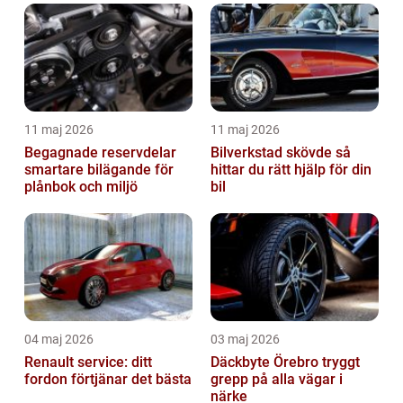
11 maj 2026
11 maj 2026
Begagnade reservdelar
Bilverkstad skövde så
smartare bilägande för
hittar du rätt hjälp för din
plånbok och miljö
bil
04 maj 2026
03 maj 2026
Renault service: ditt
Däckbyte Örebro tryggt
fordon förtjänar det bästa
grepp på alla vägar i
närke