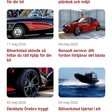
för din bil
plånbok och miljö
11 maj 2026
04 maj 2026
Bilverkstad skövde så
Renault service: ditt
hittar du rätt hjälp för din
fordon förtjänar det bästa
bil
03 maj 2026
03 maj 2026
Däckbyte Örebro tryggt
Båtverkstad hjärtat i ett