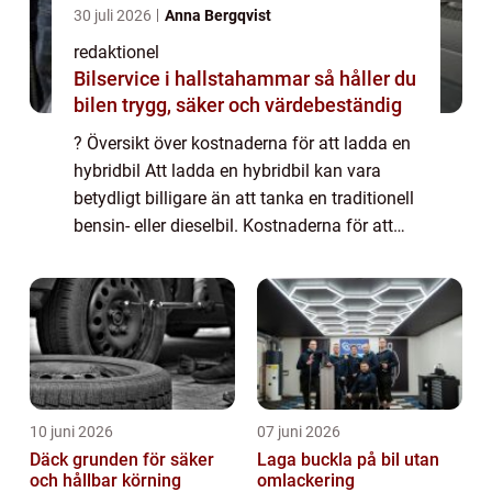
30 juli 2026
Anna Bergqvist
redaktionel
Bilservice i hallstahammar så håller du
bilen trygg, säker och värdebeständig
? Översikt över kostnaderna för att ladda en
hybridbil Att ladda en hybridbil kan vara
betydligt billigare än att tanka en traditionell
bensin- eller dieselbil. Kostnaderna för att
ladda en hybridbil varierar dock beroende på
olika faktorer såsom typ...
10 juni 2026
07 juni 2026
Däck grunden för säker
Laga buckla på bil utan
och hållbar körning
omlackering