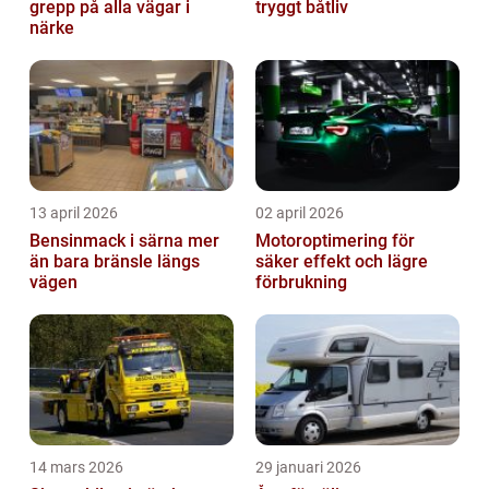
grepp på alla vägar i
tryggt båtliv
närke
13 april 2026
02 april 2026
Bensinmack i särna mer
Motoroptimering för
än bara bränsle längs
säker effekt och lägre
vägen
förbrukning
14 mars 2026
29 januari 2026